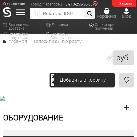
Заказать
Город:
Череповец
8-910-253-36-36
корзина
вход
Бесплатная
Доставка
Оплата при
доставка
получении
Оплата при
Контакты/
получении
Самовывоз
главная
велосипеды по росту
руб.
Добавить в корзину
ОБОРУДОВАНИЕ