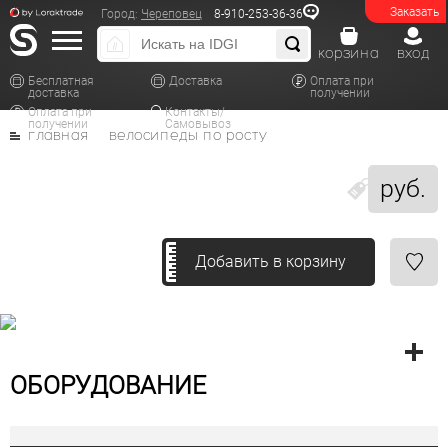
Заказать
Город:
Череповец
8-910-253-36-36
корзина
вход
Бесплатная
Доставка
Оплата при
доставка
получении
Оплата при
Контакты/
получении
Самовывоз
главная
велосипеды по росту
руб.
Добавить в корзину
ОБОРУДОВАНИЕ