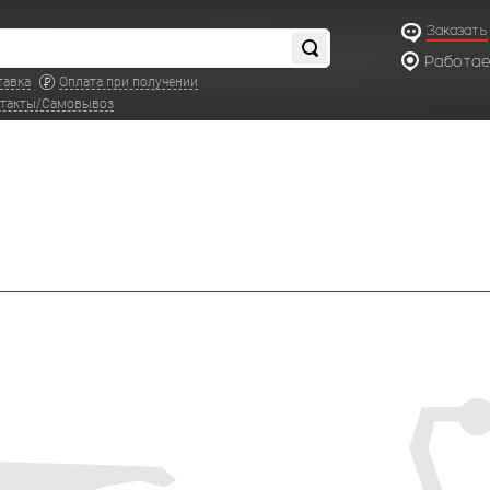
Заказать
Работаем
по московс
тавка
Оплата при получении
такты/Самовывоз