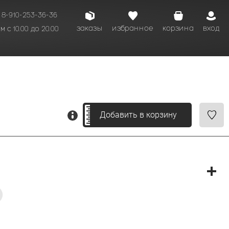
8-910-253-36-36
заказы
избранное
корзина
вход
 с 10.00 до 20.00
кому времени.
Добавить в корзину