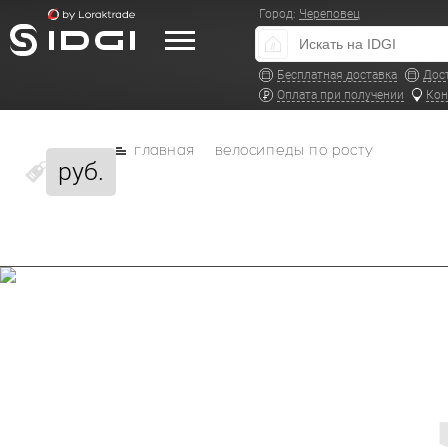
Город:
Череповец
Бесплатная доставка
Дос
Оплата при получении
Кон
главная
велосипеды по росту
руб.