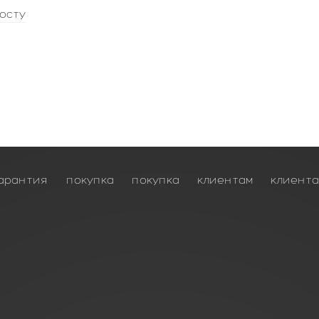
осту
арантия
покупка
покупка
клиентам
клиент