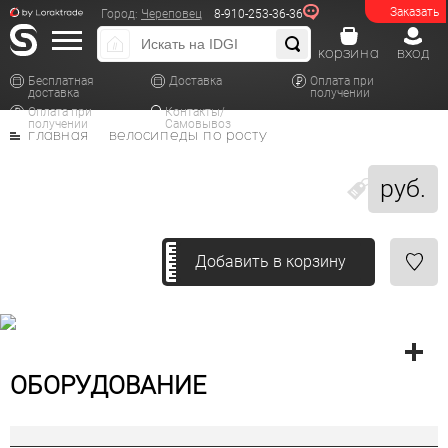
Заказать
Город:
Череповец
8-910-253-36-36
корзина
вход
Бесплатная
Доставка
Оплата при
доставка
получении
Оплата при
Контакты/
получении
Самовывоз
главная
велосипеды по росту
руб.
Добавить в корзину
ОБОРУДОВАНИЕ