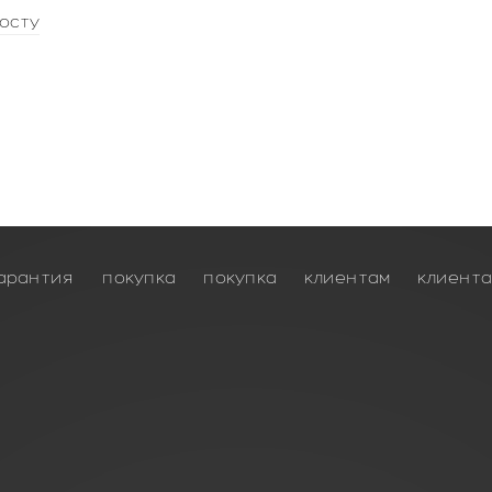
осту
арантия
покупка
покупка
клиентам
клиент