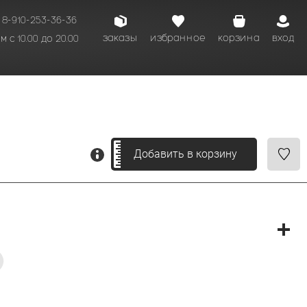
8-910-253-36-36
заказы
избранное
корзина
вход
 с 10.00 до 20.00
кому времени.
Добавить в корзину