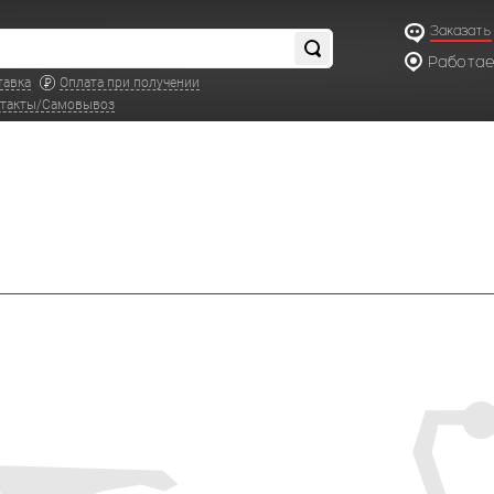
Заказать
Работаем
по московс
тавка
Оплата при получении
такты/Самовывоз