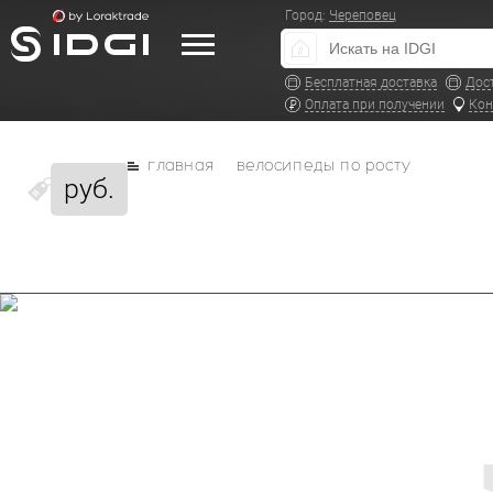
Город:
Череповец
Бесплатная доставка
Дос
Оплата при получении
Кон
главная
велосипеды по росту
руб.