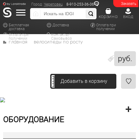
Заказать
Город:
Череповец
8-910-253-36-36
корзина
вход
Бесплатная
Доставка
Оплата при
доставка
получении
Оплата при
Контакты/
получении
Самовывоз
главная
велосипеды по росту
руб.
Добавить в корзину
ОБОРУДОВАНИЕ