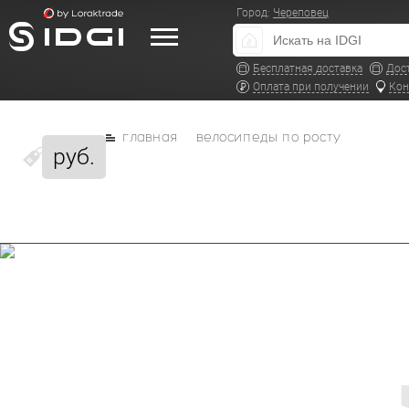
Город:
Череповец
Бесплатная доставка
Дос
Оплата при получении
Кон
главная
велосипеды по росту
руб.