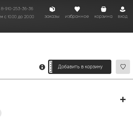
8-910-253-36-36
заказы
избранное
корзина
вход
 с 10.00 до 20.00
кому времени.
Добавить в корзину