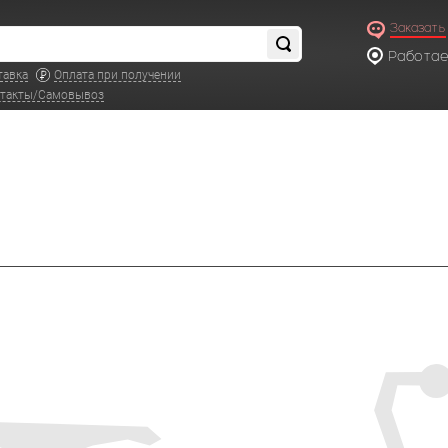
Заказать
Работаем
по московс
тавка
Оплата при получении
такты/Самовывоз