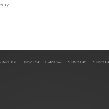
осту
арантия
покупка
покупка
клиентам
клиент