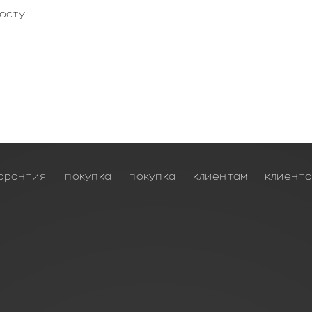
осту
арантия
покупка
покупка
клиентам
клиент