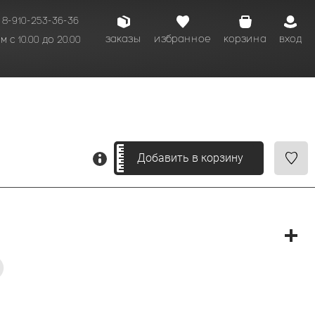
8-910-253-36-36
заказы
избранное
корзина
вход
 с 10.00 до 20.00
кому времени.
Добавить в корзину