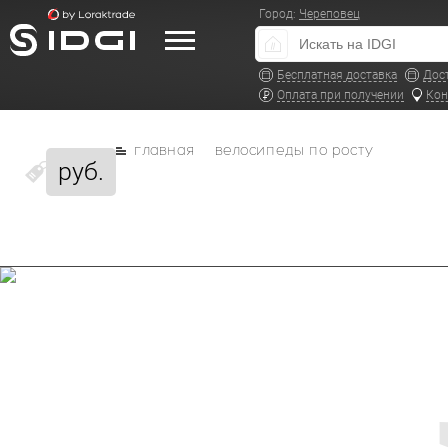
Город:
Череповец
Бесплатная доставка
Дос
Оплата при получении
Кон
главная
велосипеды по росту
руб.