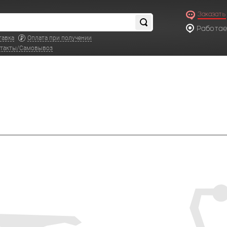
Заказать
Работаем
по московс
тавка
Оплата при получении
такты/Самовывоз