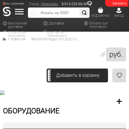
Заказать
Город:
Череповец
8-910-253-36-36
корзина
вход
Бесплатная
Доставка
Оплата при
доставка
получении
Оплата при
Контакты/
получении
Самовывоз
главная
велосипеды по росту
руб.
Добавить в корзину
ОБОРУДОВАНИЕ