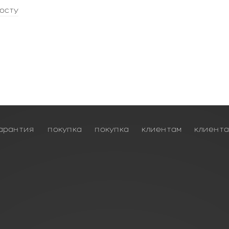
осту
арантия
покупка
покупка
клиентам
клиент