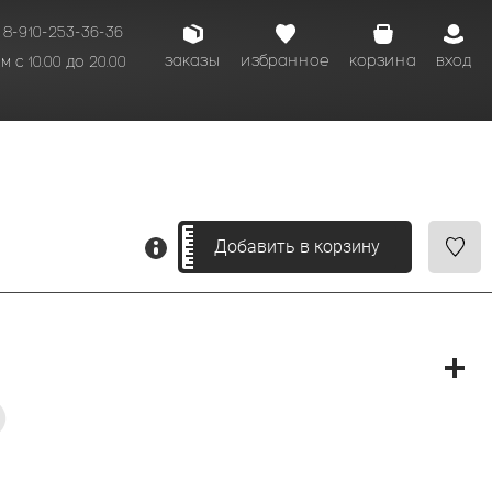
8-910-253-36-36
заказы
избранное
корзина
вход
 с 10.00 до 20.00
кому времени.
Добавить в корзину