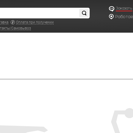
Заказать
Работаем
по московс
тавка
Оплата при получении
такты/Самовывоз