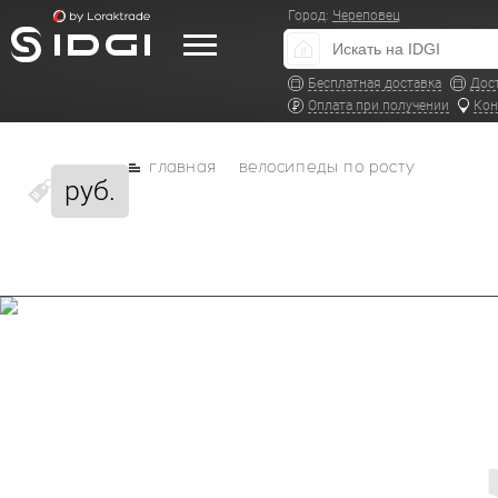
Город:
Череповец
Бесплатная доставка
Дос
Оплата при получении
Кон
главная
велосипеды по росту
руб.