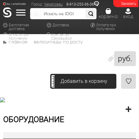
Заказать
Город:
Череповец
8-910-253-36-36
корзина
вход
Бесплатная
Доставка
Оплата при
доставка
получении
Оплата при
Контакты/
получении
Самовывоз
главная
велосипеды по росту
руб.
Добавить в корзину
ОБОРУДОВАНИЕ