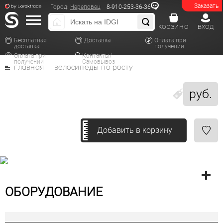
Заказать
Город:
Череповец
8-910-253-36-36
корзина
вход
Бесплатная
Доставка
Оплата при
доставка
получении
Оплата при
Контакты/
получении
Самовывоз
главная
велосипеды по росту
руб.
Добавить в корзину
ОБОРУДОВАНИЕ