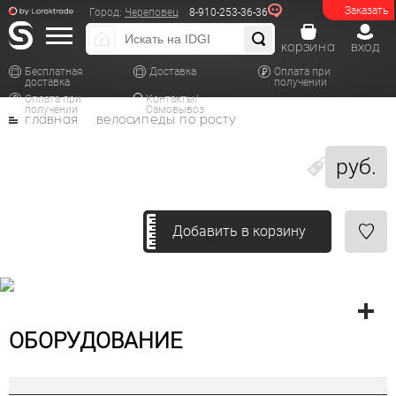
Заказать
Город:
Череповец
8-910-253-36-36
корзина
вход
Бесплатная
Доставка
Оплата при
доставка
получении
Оплата при
Контакты/
получении
Самовывоз
главная
велосипеды по росту
руб.
Добавить в корзину
ОБОРУДОВАНИЕ