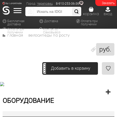
Заказать
Город:
Череповец
8-910-253-36-36
корзина
вход
Бесплатная
Доставка
Оплата при
доставка
получении
Оплата при
Контакты/
получении
Самовывоз
главная
велосипеды по росту
руб.
Добавить в корзину
ОБОРУДОВАНИЕ