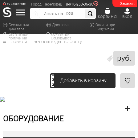
Заказать
Город:
Череповец
8-910-253-36-36
корзина
вход
Бесплатная
Доставка
Оплата при
доставка
получении
Оплата при
Контакты/
получении
Самовывоз
главная
велосипеды по росту
руб.
Добавить в корзину
ОБОРУДОВАНИЕ