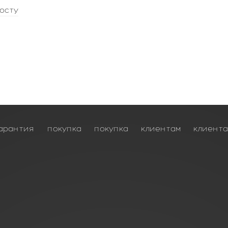
осту
арантия
покупка
покупка
клиентам
клиент