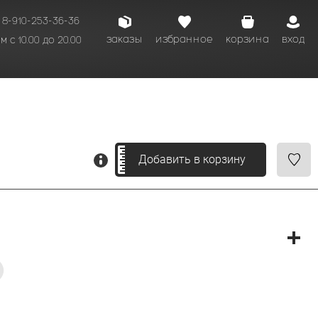
8-910-253-36-36
заказы
избранное
корзина
вход
 с 10.00 до 20.00
кому времени.
Добавить в корзину