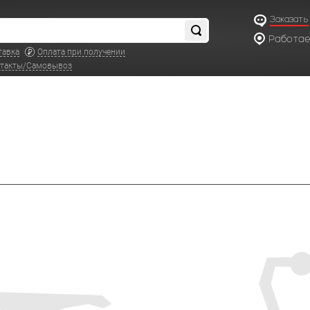
Заказать
Работаем
по московс
тавка
Оплата при получении
такты/Самовывоз