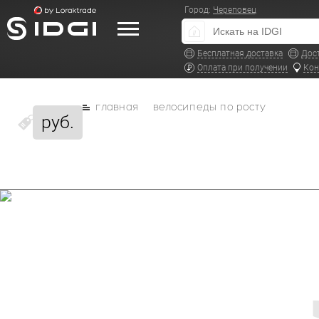
Город:
Череповец
Бесплатная доставка
Дос
Оплата при получении
Кон
главная
велосипеды по росту
руб.