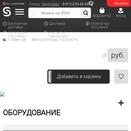
Заказать
Город:
Череповец
8-910-253-36-36
корзина
вход
Бесплатная
Доставка
Оплата при
доставка
получении
Оплата при
Контакты/
получении
Самовывоз
главная
велосипеды по росту
руб.
Добавить в корзину
ОБОРУДОВАНИЕ