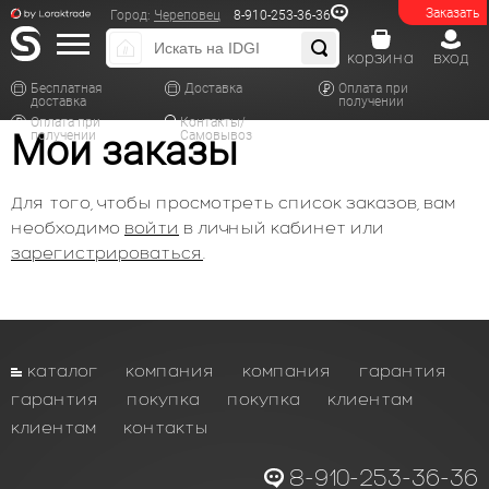
Заказать
Город:
Череповец
8-910-253-36-36
корзина
вход
Бесплатная
Доставка
Оплата при
доставка
получении
Оплата при
Контакты/
Мои заказы
получении
Самовывоз
Для того, чтобы просмотреть список заказов, вам
необходимо
войти
в личный кабинет или
зарегистрироваться
.
каталог
компания
компания
гарантия
гарантия
покупка
покупка
клиентам
клиентам
контакты
8-910-253-36-36